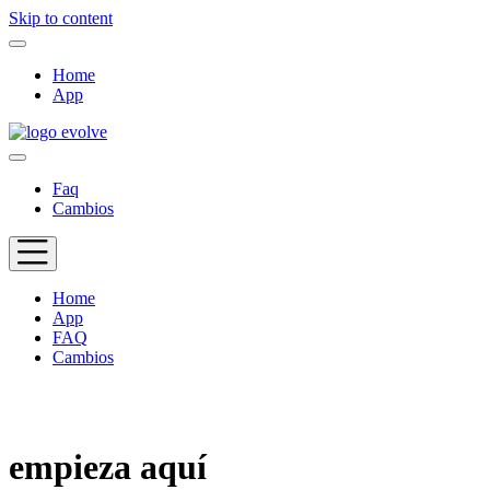
Skip to content
Home
App
Faq
Cambios
Home
App
FAQ
Cambios
empieza aquí