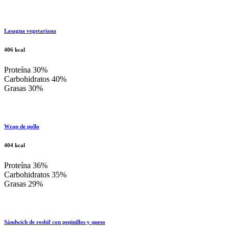
Lasagna vegetariana
406 kcal
Proteína 30%
Carbohidratos 40%
Grasas 30%
Wrap de pollo
404 kcal
Proteína 36%
Carbohidratos 35%
Grasas 29%
Sándwich de rosbif con pepinillos y queso