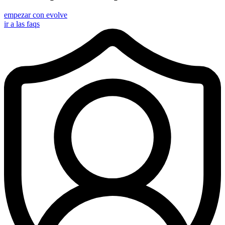
empezar con evolve
ir a las faqs