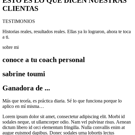
ESTO ES LO QUE DICEN NUESTRAS
CLIENTAS
TESTI
MONIOS
Historias reales, resultados reales. Ellas ya lo lograron, ahora te toca
a ti.
sobre
mi
conoce a tu coach personal
sabrine toumi
Ganadora de ...
Más que teoría, es práctica diaria. Sé lo que funciona porque lo
aplico en mí misma…
Lorem ipsum dolor sit amet, consectetur adipiscing elit. Morbi id
sodales neque, ut ullamcorper odio. Nam vel pulvinar risus. Aenean
dictum libero id orci elementum fringilla. Nulla convallis enim at
augue euismod dapibus. Donec sodales urna lobortis lectus