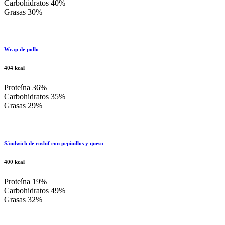
Carbohidratos 40%
Grasas 30%
Wrap de pollo
404 kcal
Proteína 36%
Carbohidratos 35%
Grasas 29%
Sándwich de rosbif con pepinillos y queso
400 kcal
Proteína 19%
Carbohidratos 49%
Grasas 32%