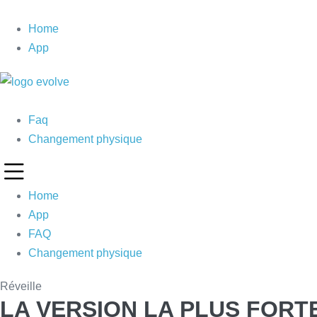
Skip
to
Home
content
App
Faq
Changement physique
Home
App
FAQ
Changement physique
Ré
vei
lle
LA VERSION LA PLUS FORTE